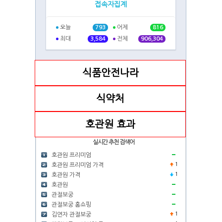
접속자집계
오늘
어제
793
816
최대
전체
3,584
906,304
식품안전나라
식약처
호관원 효과
실시간 추천 검색어
호관원 프리미엄
1
호관원 프리미엄 가격
1
호관원 가격
호관원
관절보궁
관절보궁 홈쇼핑
1
김연자 관절보궁