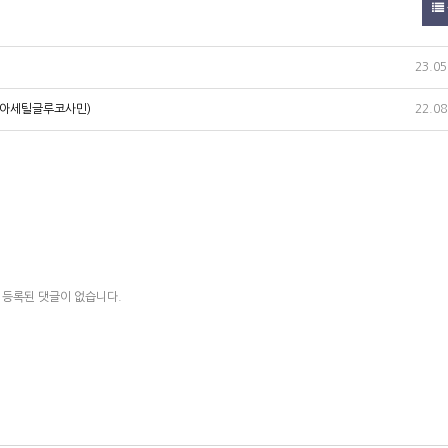
23.05
N-아세틸글루코사민)
22.08
등록된 댓글이 없습니다.