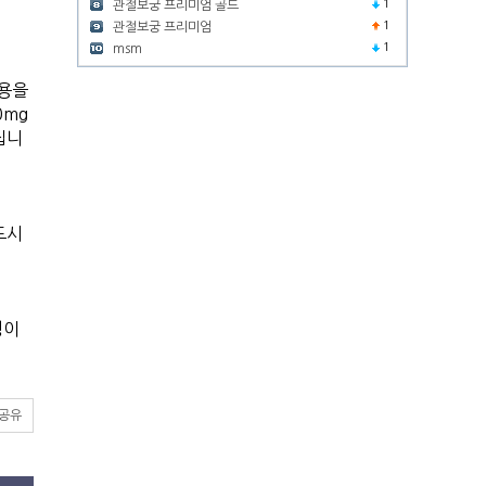
1
관절보궁 프리미엄 골드
1
관절보궁 프리미엄
1
msm
작용을
0mg
집니
드시
성이
S공유